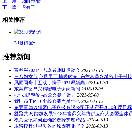
上一篇
：3d眼镜配件
下一篇
：没有了
相关推荐
3d眼镜配件
推荐新闻
富鼎兴2021年志愿者趣味运动会
2021-05-15
三八妇女节|心系员工 情暖时光--东莞富鼎兴精密电子
风雨同舟十五载，携手2021攀新高
2021-01-30
东莞市富鼎兴精密电子谢岗新闻
2018-12-06
4月团建聚餐 -富鼎兴凝心聚力
2021-05-08
管理员工的10个核心要点是什么
2020-06-12
东莞富鼎兴精密电子科技有限公司正式召开2020年度目
凝聚共识 跨越发展2018年富鼎兴年终供应商大会暨全体
模具应该如何正确的选择护理产品
2018-09-19
压铸模具过早失效的原因有哪些？
2018-09-19