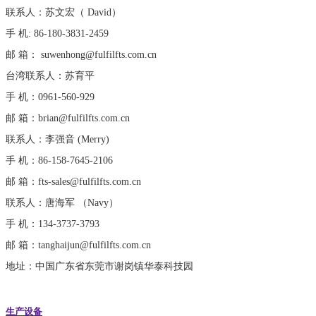
联系人：苏文宏（ David）
手 机: 86-180-3831-2459
邮 箱： suwenhong@fulfilfts.com.cn
台湾联系人：苏育平
手 机：0961-560-929
邮 箱：brian@fulfilfts.com.cn
联系人：李强音 (Merry)
手 机：86-158-7645-2106
邮 箱：fts-sales@fulfilfts.com.cn
联系人：唐海军 （Navy）
手 机：134-3737-3793
邮 箱：tanghaijun@fulfilfts.com.cn
地址：中国广东省东莞市谢岗镇华泰科技园
生产设备