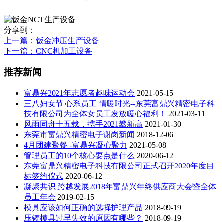
分享到：
上一篇
：钣金冲压生产设备
下一篇
：CNC机加工设备
推荐新闻
富鼎兴2021年志愿者趣味运动会
2021-05-15
三八妇女节|心系员工 情暖时光--东莞富鼎兴精密电子科
技有限公司为全体女员工发放暖心福利！
2021-03-11
风雨同舟十五载，携手2021攀新高
2021-01-30
东莞市富鼎兴精密电子谢岗新闻
2018-12-06
4月团建聚餐 -富鼎兴凝心聚力
2021-05-08
管理员工的10个核心要点是什么
2020-06-12
东莞富鼎兴精密电子科技有限公司正式召开2020年度目
标签约仪式
2020-06-12
凝聚共识 跨越发展2018年富鼎兴年终供应商大会暨全体
员工年会
2019-02-15
模具应该如何正确的选择护理产品
2018-09-19
压铸模具过早失效的原因有哪些？
2018-09-19