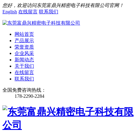
您好，欢迎访问东莞富鼎兴精密电子科技有限公司官网！
English
在线留言
联系我们
网站首页
产品展示
荣誉资质
企业风采
新闻动态
关于我们
在线留言
联系我们
全国免费咨询热线：
178-2290-2284