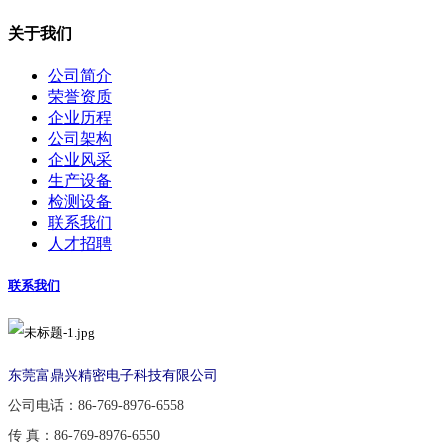
关于我们
公司简介
荣誉资质
企业历程
公司架构
企业风采
生产设备
检测设备
联系我们
人才招聘
联系我们
东莞富鼎兴精密电子科技有限公司
公司电话：86-769-8976-6558
传 真：86-769-8976-6550